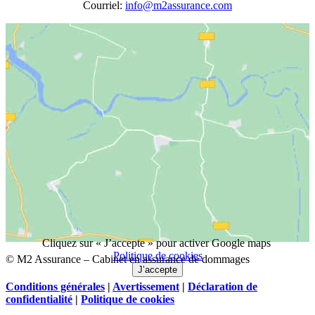
Courriel:
info@m2assurance.com
Cliquez sur « J’accepte » pour activer Google maps
Politique de cookies
© M2 Assurance – Cabinet en assurance de dommages
J’accepte
Conditions générales
|
Avertissement
|
Déclaration de
confidentialité
|
Politique de cookies