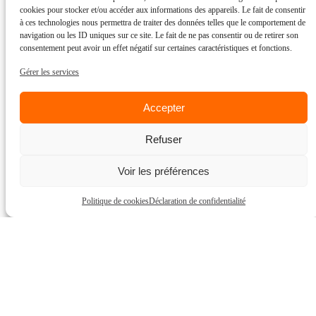
cookies pour stocker et/ou accéder aux informations des appareils. Le fait de consentir
à ces technologies nous permettra de traiter des données telles que le comportement de
navigation ou les ID uniques sur ce site. Le fait de ne pas consentir ou de retirer son
consentement peut avoir un effet négatif sur certaines caractéristiques et fonctions.
Close
this
Gérer les services
module
Accepter
Refuser
Voir les préférences
Les options suivantes vous redirigeront vers
le site web d’Intact Assurance.
Politique de cookies
Déclaration de confidentialité